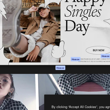
атформа для создания
Spaces
Academy
работ. Более 1 миллиона
ИИ-помощник
Документация п
реди креаторов,
Пакету ИИ
Генератор
гентств и студий.
изображений ИИ
Служба
поддержки
Генератор видео
ИИ
Условия и
положения
Генератор голоса
на основе ИИ
Политика
конфиденциальн
Стоковый контент
Оригиналы
MCP для
Новое
Новое
Claude/ChatGPT
Политика файло
cookie
Агенты
Новое
Центр доверия
API
Партнеры
Мобильное
приложение
Предприятие
Все инструменты
Magnific
By clicking “Accept All Cookies”, you agr