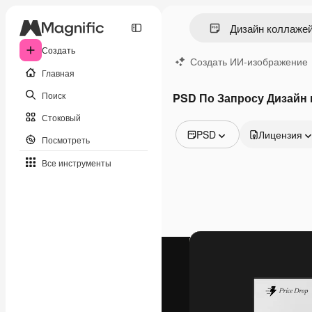
Создать
Создать ИИ-изображение
Главная
Поиск
PSD По Запросу Дизайн
Стоковый
PSD
Лицензия
Посмотреть
Все изображения
Все инструменты
Векторы
Иллюстрации
Фотографии
PSD
Шаблоны
Мокапы
Видео
Видеоролик
Моушн-дизайн
Видеошаблоны
Иконки
3D-модели
Шрифты