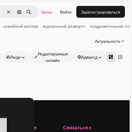
Цены
Войти
Зарегистрироваться
Очистить
Поиск по изображению
Поиск
семейный коллаж
журнальный разворот
поздравительная отк
Актуальность
Редактируемые
Люди
Адвансд
онлайн
Компания
Связаться с