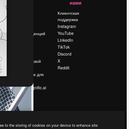
нами
Цены
о
О нас
Клиентская
поддержка
Reviews
Instagram
Вакансии
YouTube
Поиск тенденций
LinkedIn
Блог
TikTok
События
Discord
Slidesgo
ости
X
Продайте свой
контент
Reddit
в
Помещение для
прессы
Ищете magnific.ai
ee to the storing of cookies on your device to enhance site