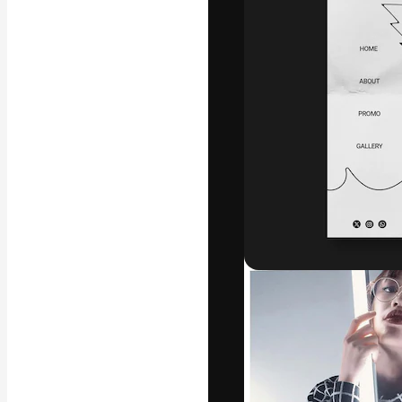
Креативная пл
ваших лучших 
подписчиков с
предприятий, а
Pусский