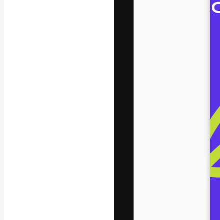
Креативная пл
ваших лучших 
подписчиков с
предприятий, а
Pусский