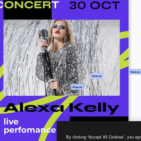
атформа для создания
Spaces
Academy
работ. Более 1 миллиона
ИИ-помощник
Документация п
реди креаторов,
Пакету ИИ
Генератор
гентств и студий.
изображений ИИ
Служба
поддержки
Генератор видео
ИИ
Условия и
положения
Генератор голоса
на основе ИИ
Политика
конфиденциальн
Стоковый контент
Оригиналы
MCP для
Новое
Новое
Claude/ChatGPT
Политика файло
cookie
Агенты
Новое
Центр доверия
API
Партнеры
Мобильное
приложение
Предприятие
Все инструменты
Magnific
By clicking “Accept All Cookies”, you agr