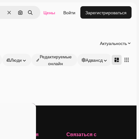
Цены
Войти
Зарегистрироваться
Очистить
Поиск по изображению
Поиск
Актуальность
Редактируемые
Люди
Адвансд
онлайн
Компания
Связаться с