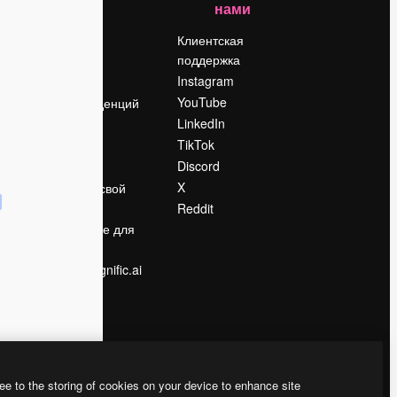
нами
Цены
о
О нас
Клиентская
поддержка
Reviews
Instagram
Вакансии
YouTube
Поиск тенденций
LinkedIn
Блог
TikTok
События
Discord
Slidesgo
ости
X
Продайте свой
контент
Reddit
в
Помещение для
прессы
Ищете magnific.ai
ee to the storing of cookies on your device to enhance site