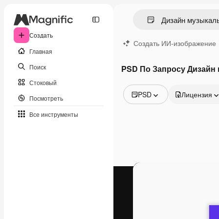
Создать
Создать ИИ-изображение
Главная
Поиск
PSD По Запросу Дизайн
Стоковый
PSD
Лицензия
Посмотреть
Все изображения
Все инструменты
Векторы
Иллюстрации
Фотографии
PSD
Шаблоны
Мокапы
Видео
Видеоролик
Моушн-дизайн
Видеошаблоны
Иконки
3D-модели
Шрифты