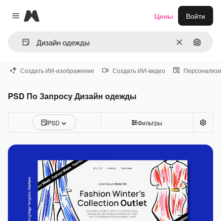
Magnific
Цены
Войти
Close menu
Очистить
Поиск 
Создать ИИ-изображение
Создать ИИ-видео
Персонализи
PSD По Запросу Дизайн одежды
PSD
Фильтры