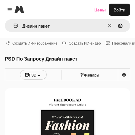
Magnific
Цены
Войти
Close menu
Очистить
Поиск 
Создать ИИ-изображение
Создать ИИ-видео
Персонализи
PSD По Запросу Дизайн пакет
PSD
Фильтры