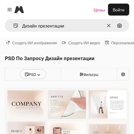
Magnific
Цены
Войти
Close menu
Очистить
Поиск 
Создать ИИ-изображение
Создать ИИ-видео
Персонализи
PSD По Запросу Дизайн презентации
PSD
Фильтры