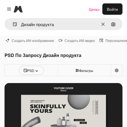
Magnific
Цены
Войти
Close menu
Очистить
Поиск 
Создать ИИ-изображение
Создать ИИ-видео
Персонализи
PSD По Запросу Дизайн продукта
PSD
Фильтры