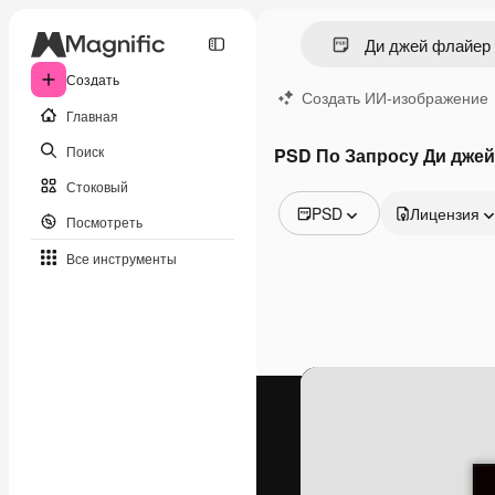
Создать
Создать ИИ-изображение
Главная
Поиск
PSD По Запросу Ди дже
Стоковый
PSD
Лицензия
Посмотреть
Все изображения
Все инструменты
Векторы
Иллюстрации
Фотографии
PSD
Шаблоны
Мокапы
Видео
Видеоролик
Моушн-дизайн
Видеошаблоны
Иконки
3D-модели
Шрифты