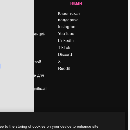
нами
Цены
о
О нас
Клиентская
поддержка
Reviews
Instagram
Вакансии
YouTube
Поиск тенденций
LinkedIn
Блог
TikTok
События
Discord
Slidesgo
ости
X
Продайте свой
контент
Reddit
в
Помещение для
прессы
Ищете magnific.ai
ee to the storing of cookies on your device to enhance site