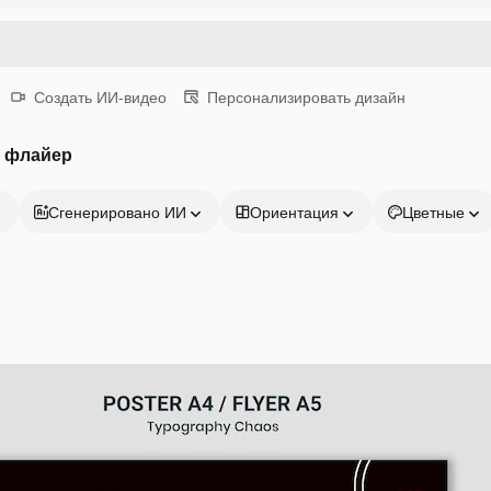
Создать ИИ-видео
Персонализировать дизайн
й флайер
Сгенерировано ИИ
Ориентация
Цветные
Продукция
Начать