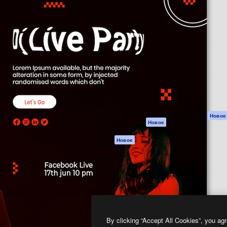
атформа для создания
Spaces
Academy
работ. Более 1 миллиона
ИИ-помощник
Документация п
реди креаторов,
Пакету ИИ
Генератор
гентств и студий.
изображений ИИ
Служба
поддержки
Генератор видео
ИИ
Условия и
положения
Генератор голоса
на основе ИИ
Политика
конфиденциальн
Стоковый контент
Оригиналы
MCP для
Новое
Новое
Claude/ChatGPT
Политика файло
cookie
Агенты
Новое
Центр доверия
API
Партнеры
Мобильное
приложение
Предприятие
Все инструменты
Magnific
By clicking “Accept All Cookies”, you agr