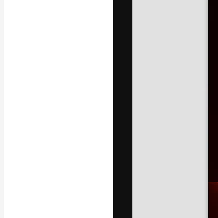
Креативная пл
ваших лучших 
подписчиков с
предприятий, а
Pусский