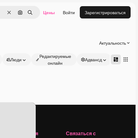
Цены
Войти
Зарегистрироваться
Очистить
Поиск по изображению
Поиск
Актуальность
Редактируемые
Люди
Адвансд
онлайн
Компания
Связаться с