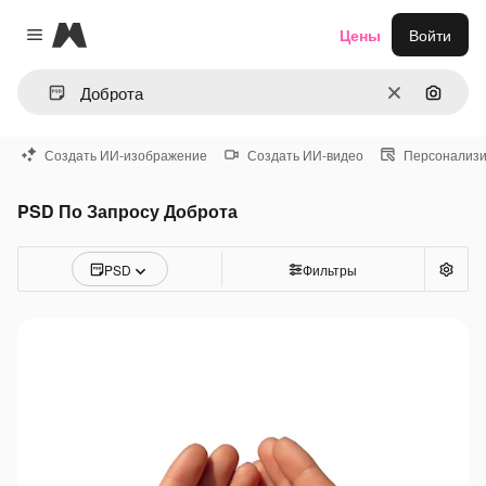
Magnific
Цены
Войти
Close menu
Очистить
Поиск 
Создать ИИ-изображение
Создать ИИ-видео
Персонализи
PSD По Запросу Доброта
PSD
Фильтры