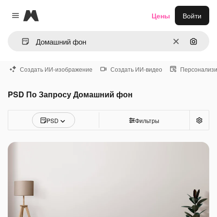
Magnific
Цены
Войти
Close menu
Очистить
Поиск 
Создать ИИ-изображение
Создать ИИ-видео
Персонализи
PSD По Запросу Домашний фон
PSD
Фильтры