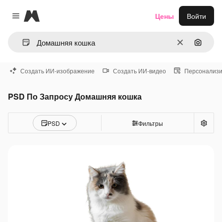
Magnific
Цены
Войти
Close menu
Очистить
Поиск 
Создать ИИ-изображение
Создать ИИ-видео
Персонализи
PSD По Запросу Домашняя кошка
PSD
Фильтры