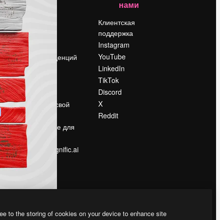
нами
Цены
о
О нас
Клиентская
поддержка
Reviews
Instagram
Вакансии
YouTube
Поиск тенденций
LinkedIn
Блог
TikTok
События
Discord
Slidesgo
ости
X
Продайте свой
контент
Reddit
в
Помещение для
прессы
Ищете magnific.ai
ee to the storing of cookies on your device to enhance site