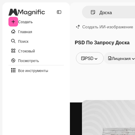
Создать
Создать ИИ-изображение
Главная
Поиск
PSD По Запросу Доска
Стоковый
PSD
Лицензия
Посмотреть
Все изображения
Все инструменты
Векторы
Иллюстрации
Фотографии
PSD
Шаблоны
Мокапы
Видео
Видеоролик
Моушн-дизайн
Видеошаблоны
Иконки
3D-модели
Шрифты