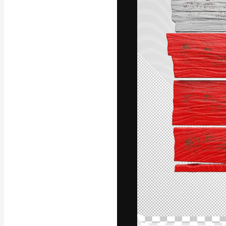
Креативная пл
ваших лучших 
подписчиков с
предприятий, а
Pусский