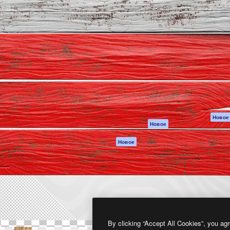
атформа для создания
Spaces
Academy
работ. Более 1 миллиона
ИИ-помощник
Документация п
реди креаторов,
Пакету ИИ
Генератор
гентств и студий.
изображений ИИ
Служба
поддержки
Генератор видео
ИИ
Условия и
положения
Генератор голоса
на основе ИИ
Политика
конфиденциальн
Стоковый контент
Оригиналы
MCP для
Новое
Новое
Claude/ChatGPT
Политика файло
cookie
Агенты
Новое
Центр доверия
API
Партнеры
Мобильное
приложение
Предприятие
Все инструменты
Magnific
By clicking “Accept All Cookies”, you agr