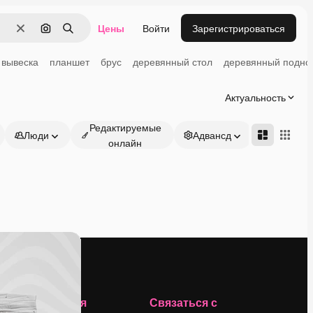
Цены
Войти
Зарегистрироваться
Очистить
Поиск по изображению
Поиск
вывеска
планшет
брус
деревянный стол
деревянный подно
Актуальность
Редактируемые
Люди
Адвансд
онлайн
Компания
Связаться с