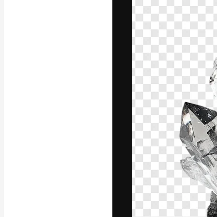
Креативная пл
ваших лучших 
подписчиков с
предприятий, а
Pусский