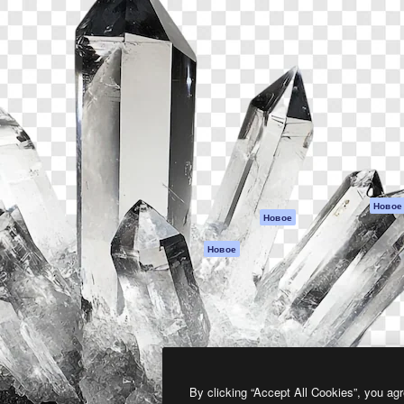
атформа для создания
Spaces
Academy
работ. Более 1 миллиона
ИИ-помощник
Документация п
реди креаторов,
Пакету ИИ
Генератор
гентств и студий.
изображений ИИ
Служба
поддержки
Генератор видео
ИИ
Условия и
положения
Генератор голоса
на основе ИИ
Политика
конфиденциальн
Стоковый контент
Оригиналы
MCP для
Новое
Новое
Claude/ChatGPT
Политика файло
cookie
Агенты
Новое
Центр доверия
API
Партнеры
Мобильное
приложение
Предприятие
Все инструменты
Magnific
By clicking “Accept All Cookies”, you agr