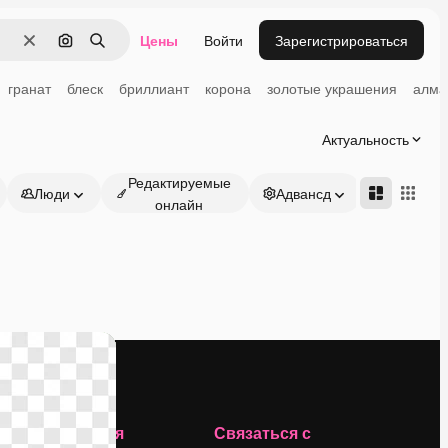
Цены
Войти
Зарегистрироваться
Очистить
Поиск по изображению
Поиск
гранат
блеск
бриллиант
корона
золотые украшения
алма
Актуальность
Редактируемые
Люди
Адвансд
онлайн
Компания
Связаться с