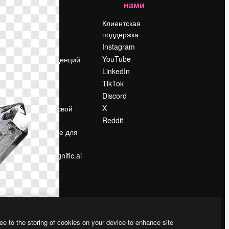
нами
Цены
о
О нас
Клиентская
поддержка
Reviews
Instagram
Вакансии
YouTube
Поиск тенденций
LinkedIn
Блог
TikTok
События
Discord
Slidesgo
ости
X
Продайте свой
контент
Reddit
в
Помещение для
прессы
Ищете magnific.ai
ee to the storing of cookies on your device to enhance site