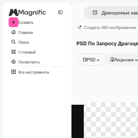
Создать
Создать ИИ-изображение
Главная
Поиск
PSD По Запросу Драгоц
Стоковый
PSD
Лицензия
Посмотреть
Все изображения
Все инструменты
Векторы
Иллюстрации
Фотографии
PSD
Шаблоны
Мокапы
Видео
Видеоролик
Моушн-дизайн
Видеошаблоны
Иконки
3D-модели
Шрифты