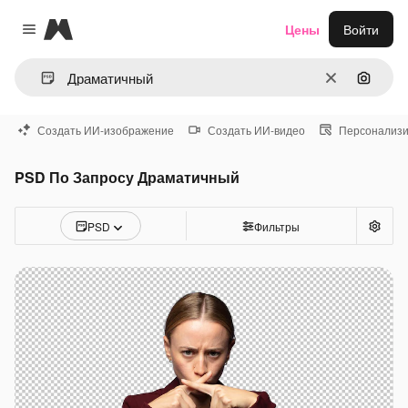
Magnific
Цены
Войти
Close menu
Очистить
Поиск 
Создать ИИ-изображение
Создать ИИ-видео
Персонализи
PSD По Запросу Драматичный
PSD
Фильтры