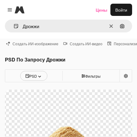
Magnific
Цены
Войти
Close menu
Очистить
Поиск 
Создать ИИ-изображение
Создать ИИ-видео
Персонализи
PSD По Запросу Дрожжи
PSD
Фильтры