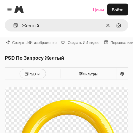
Magnific
Цены
Войти
Close menu
Очистить
Поиск 
Создать ИИ-изображение
Создать ИИ-видео
Персонализи
PSD По Запросу Желтый
PSD
Фильтры