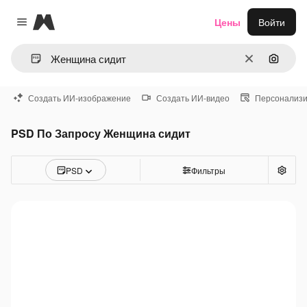
Magnific
Цены
Войти
Close menu
Очистить
Поиск 
Создать ИИ-изображение
Создать ИИ-видео
Персонализи
PSD По Запросу Женщина сидит
PSD
Фильтры