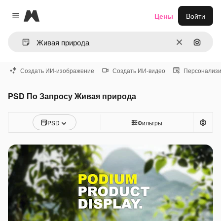
Magnific
Цены
Войти
Close menu
Очистить
Поиск 
Создать ИИ-изображение
Создать ИИ-видео
Персонализи
PSD По Запросу Живая природа
PSD
Фильтры