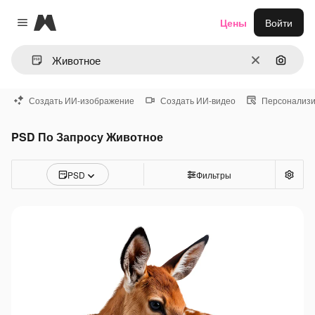
Magnific
Цены
Войти
Close menu
Очистить
Поиск 
Создать ИИ-изображение
Создать ИИ-видео
Персонализи
PSD По Запросу Животное
PSD
Фильтры