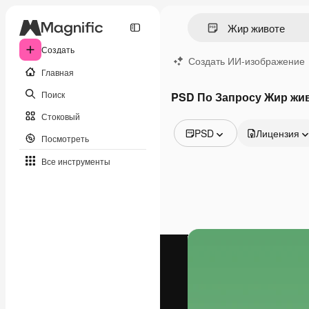
Создать
Создать ИИ-изображение
Главная
Поиск
PSD По Запросу Жир жи
Стоковый
PSD
Лицензия
Посмотреть
Все изображения
Все инструменты
Векторы
Иллюстрации
Фотографии
PSD
Шаблоны
Мокапы
Видео
Видеоролик
Моушн-дизайн
Видеошаблоны
Иконки
3D-модели
Шрифты