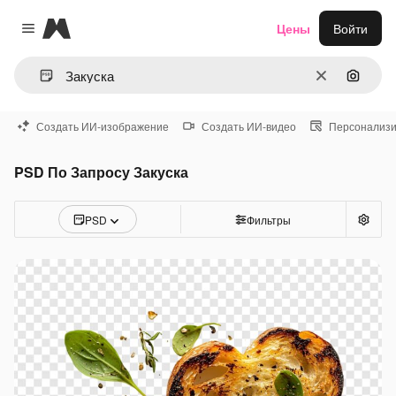
Magnific
Цены
Войти
Close menu
Очистить
Поиск 
Создать ИИ-изображение
Создать ИИ-видео
Персонализи
PSD По Запросу Закуска
PSD
Фильтры