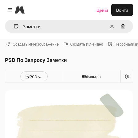
Magnific
Цены
Войти
Close menu
Очистить
Поиск 
Создать ИИ-изображение
Создать ИИ-видео
Персонализи
PSD По Запросу Заметки
PSD
Фильтры