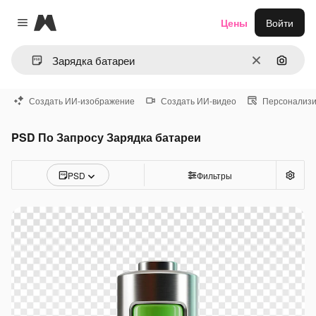
Magnific
Цены
Войти
Close menu
Очистить
Поиск 
Создать ИИ-изображение
Создать ИИ-видео
Персонализи
PSD По Запросу Зарядка батареи
PSD
Фильтры