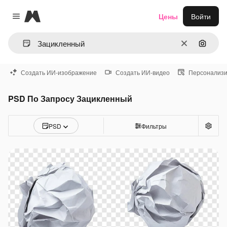
Magnific
Цены
Войти
Close menu
Очистить
Поиск 
Создать ИИ-изображение
Создать ИИ-видео
Персонализи
PSD По Запросу Зацикленный
PSD
Фильтры