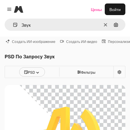
Magnific
Цены
Войти
Close menu
Очистить
Поиск 
Создать ИИ-изображение
Создать ИИ-видео
Персонализи
PSD По Запросу Звук
PSD
Фильтры