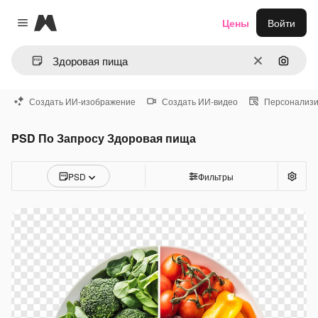
Magnific
Цены
Войти
Close menu
Очистить
Поиск 
Создать ИИ-изображение
Создать ИИ-видео
Персонализи
PSD По Запросу Здоровая пища
PSD
Фильтры