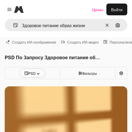
Magnific
Цены
Войти
Close menu
Очистить
Поиск 
Создать ИИ-изображение
Создать ИИ-видео
Персонализи
PSD По Запросу Здоровое питание образ жизни
PSD
Фильтры