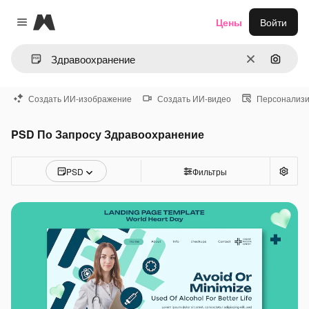
Magnific
Цены
Войти
Close menu
Очистить
Поиск 
Создать ИИ-изображение
Создать ИИ-видео
Персонализи
PSD По Запросу Здравоохранение
PSD
Фильтры