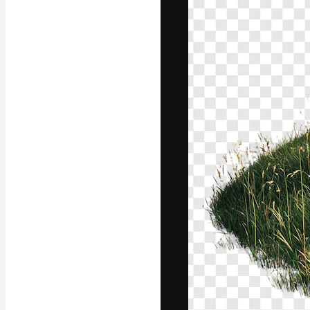
Креативная пл
ваших лучших 
подписчиков с
предприятий, а
Pусский