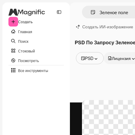
Создать
Создать ИИ-изображение
Главная
Поиск
PSD По Запросу Зеленое
Стоковый
PSD
Лицензия
Посмотреть
Все изображения
Все инструменты
Векторы
Иллюстрации
Фотографии
PSD
Шаблоны
Мокапы
Видео
Видеоролик
Моушн-дизайн
Видеошаблоны
Иконки
3D-модели
Шрифты