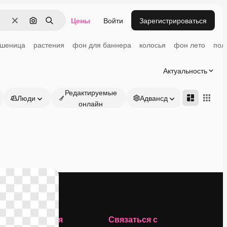
Цены
Войти
Зарегистрироваться
Очистить
Поиск по изображению
Поиск
шеница
растения
фон для баннера
колосья
фон лето
пол
Актуальность
Редактируемые
Люди
Адвансд
онлайн
Компания
Связаться с