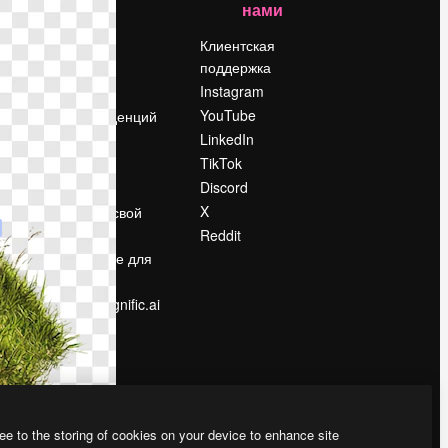
нами
Цены
о
О нас
Клиентская
поддержка
Reviews
Instagram
Вакансии
YouTube
Поиск тенденций
LinkedIn
Блог
TikTok
События
Discord
Slidesgo
ости
X
Продайте свой
контент
Reddit
в
Помещение для
прессы
Ищете magnific.ai
ee to the storing of cookies on your device to enhance site