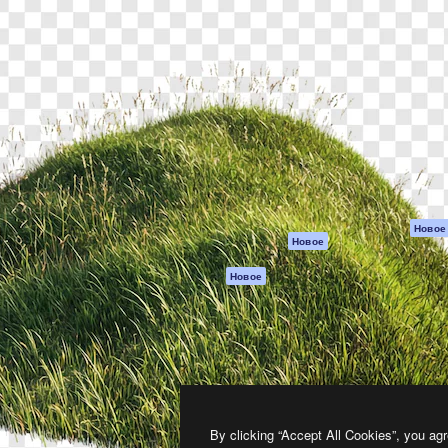
атформа для создания
Spaces
Academy
работ. Более 1 миллиона
ИИ-помощник
Документация п
реди креаторов,
Пакету ИИ
Генератор
гентств и студий.
изображений ИИ
Служба
поддержки
Генератор видео
ИИ
Условия и
положения
Генератор голоса
на основе ИИ
Политика
конфиденциальн
Стоковый контент
Оригиналы
MCP для
Новое
Новое
Claude/ChatGPT
Политика файло
cookie
Агенты
Новое
Центр доверия
API
Партнеры
Мобильное
приложение
Предприятие
Все инструменты
Magnific
By clicking “Accept All Cookies”, you agr