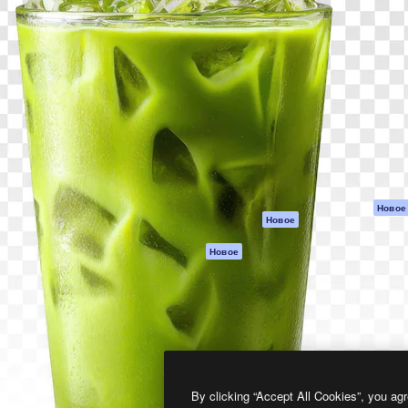
атформа для создания
Spaces
Academy
работ. Более 1 миллиона
ИИ-помощник
Документация п
реди креаторов,
Пакету ИИ
Генератор
гентств и студий.
изображений ИИ
Служба
поддержки
Генератор видео
ИИ
Условия и
положения
Генератор голоса
на основе ИИ
Политика
конфиденциальн
Стоковый контент
Оригиналы
MCP для
Новое
Новое
Claude/ChatGPT
Политика файло
cookie
Агенты
Новое
Центр доверия
API
Партнеры
Мобильное
приложение
Предприятие
Все инструменты
Magnific
By clicking “Accept All Cookies”, you agr