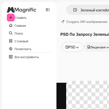
Создать
Создать ИИ-изображение
Главная
Поиск
PSD По Запросу Зелены
Стоковый
PSD
Лицензия
Посмотреть
Все изображения
Все инструменты
Векторы
Иллюстрации
Фотографии
PSD
Шаблоны
Мокапы
Видео
Видеоролик
Моушн-дизайн
Видеошаблоны
Иконки
3D-модели
Шрифты