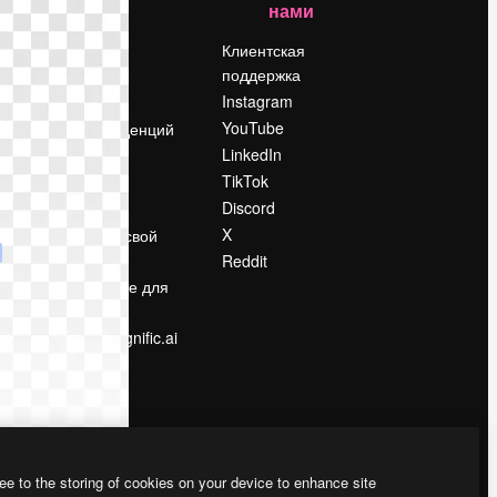
нами
Цены
о
О нас
Клиентская
поддержка
Reviews
Instagram
Вакансии
YouTube
Поиск тенденций
LinkedIn
Блог
TikTok
События
Discord
Slidesgo
ости
X
Продайте свой
контент
Reddit
в
Помещение для
прессы
Ищете magnific.ai
ee to the storing of cookies on your device to enhance site