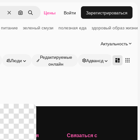
Цены
Войти
Зарегистрироваться
Очистить
Поиск по изображению
Поиск
 питание
зеленый смузи
полезная еда
здоровый образ жизни
Актуальность
Редактируемые
Люди
Адвансд
онлайн
Компания
Связаться с