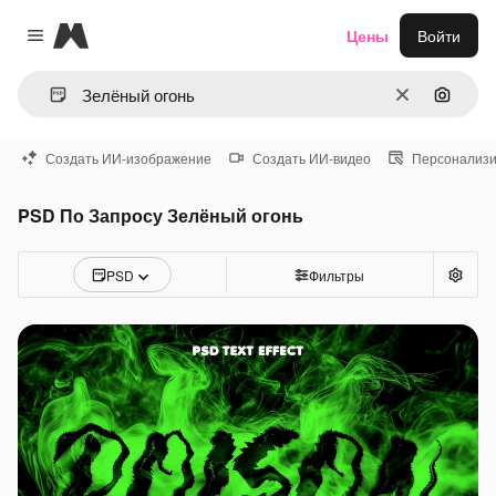
Magnific
Цены
Войти
Close menu
Очистить
Поиск 
Создать ИИ-изображение
Создать ИИ-видео
Персонализи
PSD По Запросу Зелёный огонь
PSD
Фильтры