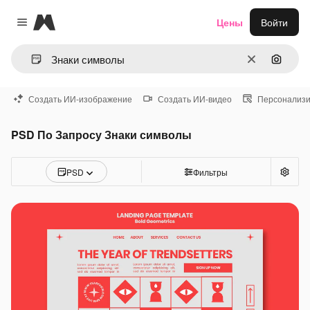
Magnific
Цены
Войти
Close menu
Очистить
Поиск 
Создать ИИ-изображение
Создать ИИ-видео
Персонализи
PSD По Запросу Знаки символы
PSD
Фильтры