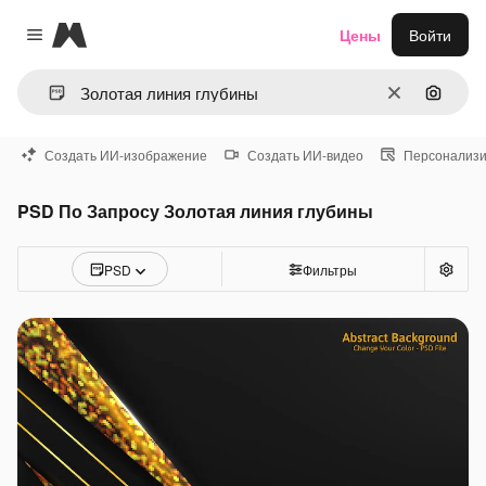
Magnific
Цены
Войти
Close menu
Очистить
Поиск 
Создать ИИ-изображение
Создать ИИ-видео
Персонализи
PSD По Запросу Золотая линия глубины
PSD
Фильтры