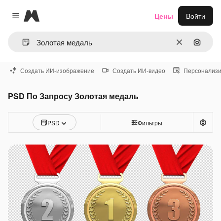
Magnific
Цены
Войти
Close menu
Очистить
Поиск 
Создать ИИ-изображение
Создать ИИ-видео
Персонализи
PSD По Запросу Золотая медаль
PSD
Фильтры