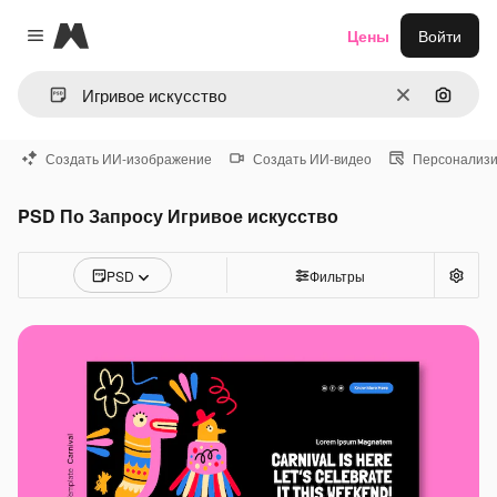
Magnific
Цены
Войти
Close menu
Очистить
Поиск 
Создать ИИ-изображение
Создать ИИ-видео
Персонализи
PSD По Запросу Игривое искусство
PSD
Фильтры