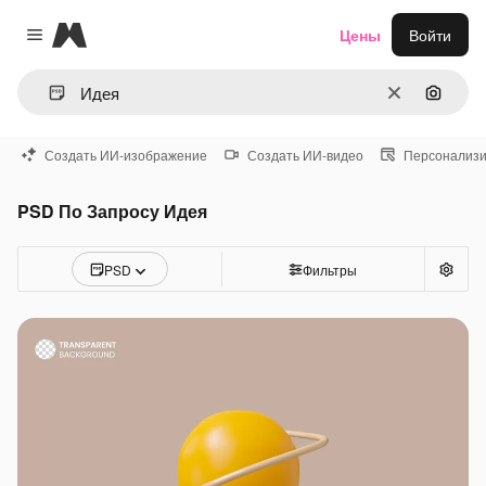
Magnific
Цены
Войти
Close menu
Очистить
Поиск 
Создать ИИ-изображение
Создать ИИ-видео
Персонализи
PSD По Запросу Идея
PSD
Фильтры