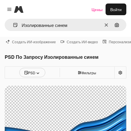
Magnific
Цены
Войти
Close menu
Очистить
Поиск 
Создать ИИ-изображение
Создать ИИ-видео
Персонализи
PSD По Запросу Изолированные синем
PSD
Фильтры