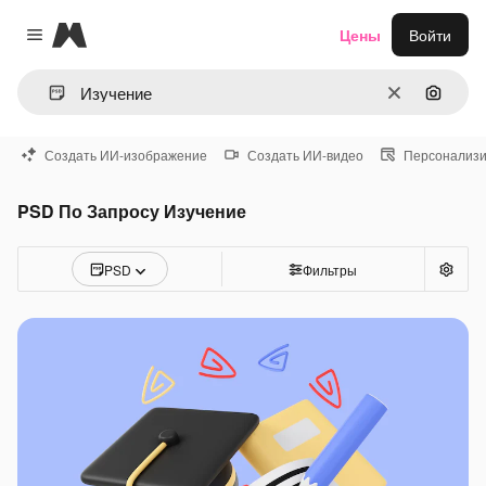
Magnific
Цены
Войти
Close menu
Очистить
Поиск 
Создать ИИ-изображение
Создать ИИ-видео
Персонализи
PSD По Запросу Изучение
PSD
Фильтры