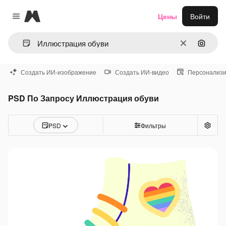
Magnific
Цены
Войти
Close menu
Очистить
Поиск 
Создать ИИ-изображение
Создать ИИ-видео
Персонализи
PSD По Запросу Иллюстрация обуви
PSD
Фильтры