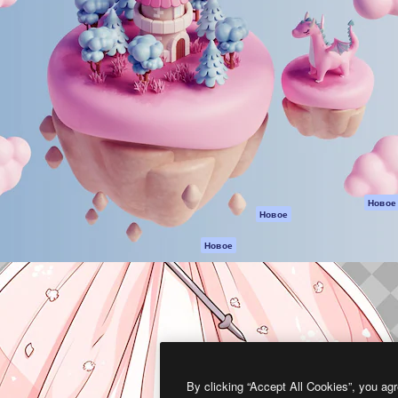
атформа для создания
Spaces
Academy
работ. Более 1 миллиона
ИИ-помощник
Документация п
реди креаторов,
Пакету ИИ
Генератор
гентств и студий.
изображений ИИ
Служба
поддержки
Генератор видео
ИИ
Условия и
положения
Генератор голоса
на основе ИИ
Политика
конфиденциальн
Стоковый контент
Оригиналы
MCP для
Новое
Новое
Claude/ChatGPT
Политика файло
cookie
Агенты
Новое
Центр доверия
API
Партнеры
Мобильное
приложение
Предприятие
Все инструменты
Magnific
By clicking “Accept All Cookies”, you agr