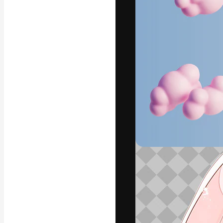
Креативная пл
ваших лучших 
подписчиков с
предприятий, а
Pусский