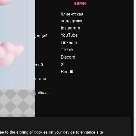
нами
Цены
о
О нас
Клиентская
поддержка
Reviews
Instagram
Вакансии
YouTube
Поиск тенденций
LinkedIn
Блог
TikTok
События
Discord
Slidesgo
ости
X
Продайте свой
контент
Reddit
в
Помещение для
прессы
Ищете magnific.ai
ee to the storing of cookies on your device to enhance site