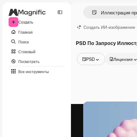
Создать
Создать ИИ-изображение
Главная
Поиск
PSD По Запросу Иллюст
Стоковый
PSD
Лицензия
Посмотреть
Все изображения
Все инструменты
Векторы
Иллюстрации
Фотографии
PSD
Шаблоны
Мокапы
Видео
Видеоролик
Моушн-дизайн
Видеошаблоны
Иконки
3D-модели
Шрифты