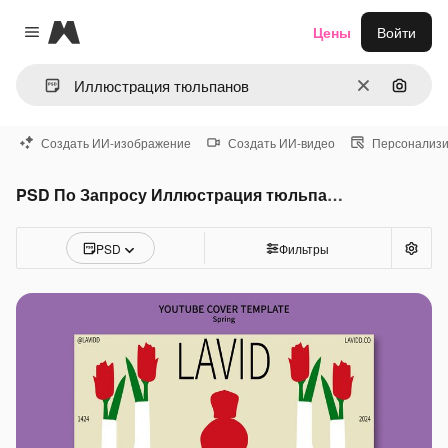
Magnific
Цены
Войти
Close menu
Очистить
Поиск 
Создать ИИ-изображение
Создать ИИ-видео
Персонализи
PSD По Запросу Иллюстрация тюльпанов
PSD
Фильтры