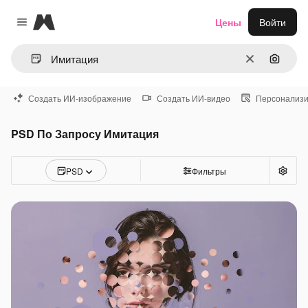
Magnific
Цены
Войти
Close menu
Очистить
Поиск 
Создать ИИ-изображение
Создать ИИ-видео
Персонализи
PSD По Запросу Имитация
PSD
Фильтры