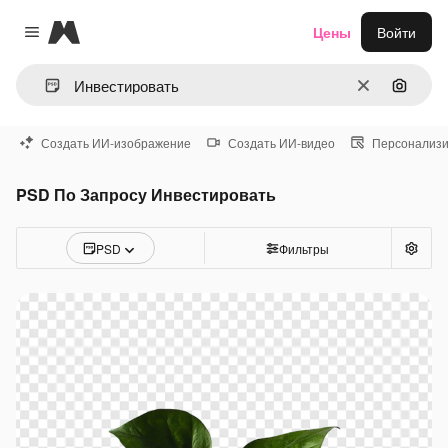
Magnific
Цены
Войти
Close menu
Очистить
Поиск 
Создать ИИ-изображение
Создать ИИ-видео
Персонализи
PSD По Запросу Инвестировать
PSD
Фильтры