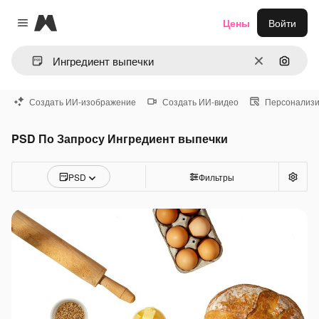
Magnific
Цены
Войти
Close menu
Очистить
Поиск 
Создать ИИ-изображение
Создать ИИ-видео
Персонализи
PSD По Запросу Ингредиент выпечки
PSD
Фильтры