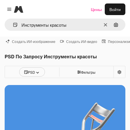
Magnific
Цены
Войти
Close menu
Очистить
Поиск 
Создать ИИ-изображение
Создать ИИ-видео
Персонализи
PSD По Запросу Инструменты красоты
PSD
Фильтры