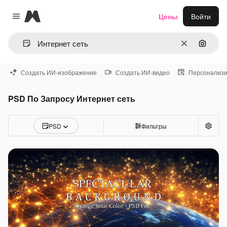
Magnific
Цены
Войти
Close menu
Очистить
Поиск 
Создать ИИ-изображение
Создать ИИ-видео
Персонализи
PSD По Запросу Интернет сеть
PSD
Фильтры