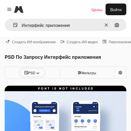
Magnific
Цены
Войти
Close menu
Очистить
Поиск 
Создать ИИ-изображение
Создать ИИ-видео
Персонализи
PSD По Запросу Интерфейс приложения
PSD
Фильтры