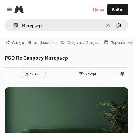
Magnific
Цены
Войти
Close menu
Очистить
Поиск 
Создать ИИ-изображение
Создать ИИ-видео
Персонализи
PSD По Запросу Интерьер
PSD
Фильтры