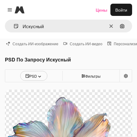
Magnific
Цены
Войти
Close menu
Очистить
Поиск 
Создать ИИ-изображение
Создать ИИ-видео
Персонализи
PSD По Запросу Искусный
PSD
Фильтры