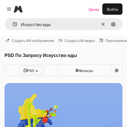
Magnific
Цены
Войти
Close menu
Очистить
Поиск 
Создать ИИ-изображение
Создать ИИ-видео
Персонализи
PSD По Запросу Искусство еды
PSD
Фильтры