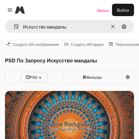
Magnific
Цены
Войти
Close menu
Очистить
Поиск 
Создать ИИ-изображение
Создать ИИ-видео
Персонализи
PSD По Запросу Искусство мандалы
PSD
Фильтры